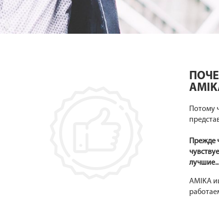
ПОЧЕ
AMIK
Потому ч
представ
Прежде ч
чувствуе
лучшие..
AMIKA ищ
работаем