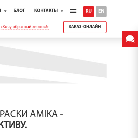
Ы
БЛОГ
КОНТАКТЫ
RU
EN
 ПК
ПАРТНЕРЫ
КОМАНДА
«Хочу обратный звонок!»
ЗАКАЗ-ОНЛАЙН
АСКИ AMIKA -
КТИВУ.