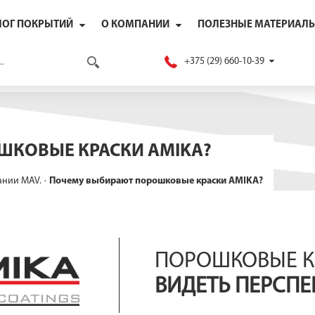
ЛОГ ПОКРЫТИЙ
О КОМПАНИИ
ПОЛЕЗНЫЕ МАТЕРИАЛ
ЭФИРНЫЕ
СИ-ПОЛИЭФИРНЫЕ
УРЕТАНОВЫЕ
КАТАЛОГ
О КОМПАНИИ
ПРОИЗВОДСТВО
ЛАБОРАТОРИЯ
КАЧЕСТВО
ПОЧЕМУ МЫ
КАТАЛОГ RAL
О QUALICOAT
ТЕХНОЛОГИЯ НАНЕСЕНИЯ
ВОПРОСЫ И ОТВЕТЫ
ЗАГРУЗКИ
РЕКЛАМНЫЕ МАТЕРИАЛЫ
+375 (29) 660-10-39
ШКОВЫЕ КРАСКИ AMIKA?
ании MAV.
Почему выбирают порошковые краски AMIKA?
ПОРОШКОВЫЕ КР
ВИДЕТЬ ПЕРСПЕ