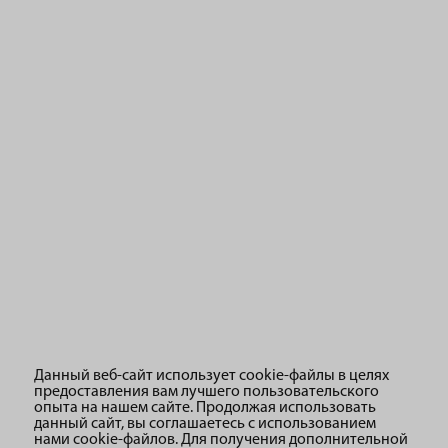
Также участники семинара увидели процесс обратной
ионизации на неотвержденной подложке и наблюдали
за изменением электростатических свойств субстрата в
процессе перекраски. В активной дискуссии были
обсуждены возможные причины изменений и методы,
которые помогают предотвратить и избежать ошибок в
Данный веб-сайт использует cookie-файлы в целях
будущем.
предоставления вам лучшего пользовательского
опыта на нашем сайте. Продолжая использовать
данный сайт, вы соглашаетесь с использованием
нами cookie-файлов. Для получения дополнительной